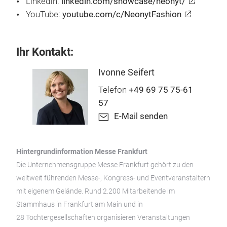
LinkedIn:
linkedin.com/showcase/neonyt/
YouTube:
youtube.com/c/NeonytFashion
Ihr Kontakt:
Ivonne Seifert
Telefon
+49 69 75 75-61
57
E-Mail senden
Hintergrundinformation Messe Frankfurt
Die Unternehmensgruppe Messe Frankfurt gehört zu den
weltweit führenden Messe-, Kongress- und Eventveranstaltern
mit eigenem Gelände. Rund 2.200 Mitarbeitende im
Stammhaus in Frankfurt am Main und in
28 Tochtergesellschaften organisieren Veranstaltungen