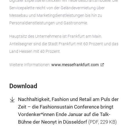
digitaler Expertise entwickeln wir neue Geschäftsmodelle. Die
Servicepalette reicht von der Geländevermietung über
Messebau und Marketingdienstleistungen bis hin zu
Personaldienstleistungen und Gastronomie.
Hauptsitz des Unternehmens ist Frankfurt am Main.
Anteilseigner sind die Stadt Frankfurt mit 60 Prozent und das
Land Hessen mit 40 Prozent.
Weitere Informationen:
www.messefrankfurt.com
Download
Nachhaltigkeit, Fashion und Retail am Puls der
Zeit – die Fashionsustain Conference bringt
Vordenker*innen Ende Januar auf die Talk-
Bühne der Neonyt in Düsseldorf
(
PDF
, 229 KB)